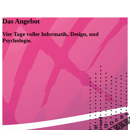
MIKROCONTROLLER
ARDUINO
CREATIVE CODING
VIDEOPRODUKTION
BLENDER
CREATIVE CODING
BLENDER
WEBENTWICKLUNG
WEBENTWICKLUNG
VIDEOPRODUKTION
PYTHON
PYTHON
Das Angebot
Vier Tage voller
Informatik,
Design,
und
Psychologie.