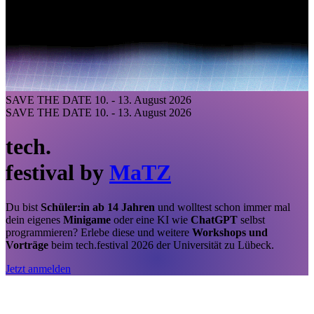
SAVE THE DATE
10. - 13. August 2026
SAVE THE DATE
10. - 13. August 2026
tech.
festival
by
MaTZ
Du bist
Schüler:in ab 14 Jahren
und wolltest schon immer mal
dein eigenes
Minigame
oder eine KI wie
ChatGPT
selbst
programmieren? Erlebe diese und weitere
Workshops und
Vorträge
beim tech.festival 2026 der Universität zu Lübeck.
Jetzt anmelden
LINUX
ARDUINO
VIDEOPRODUKTION
WEBENTWICKLUNG
VIDEOPRODUKTION
WEBENTWICKLUNG
CREATIVE CODING
CREATIVE CODING
VISUAL STUDIO CODE
PYTHON
PYTHON
CHATGPT
CHATGPT
VISUAL STUDIO CODE
BLENDER
WEBENTWICKLUNG
MIKROCONTROLLER
LINUX
ARDUINO
LINUX