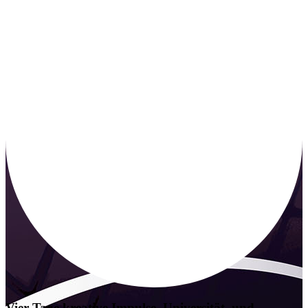
3D-MODELLIERUNG 3D-MODELLIERUN
Vier Tage
kreative Impulse,
Universität,
und